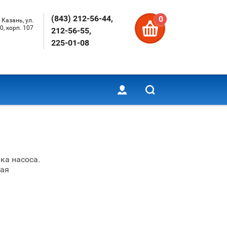
(843) 212-56-44,
0
 Казань, ул.
0, корп. 107
212-56-55,
225-01-08
ка насоса.
ная