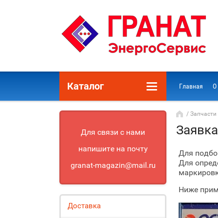
Каталог
Главная
О
/ Запчасти 
Заявка
Для связи с нами
напишите на почту
Для подбо
Для опред
granat-magazin@mail.ru
маркировка
Ниже прим
Доставка