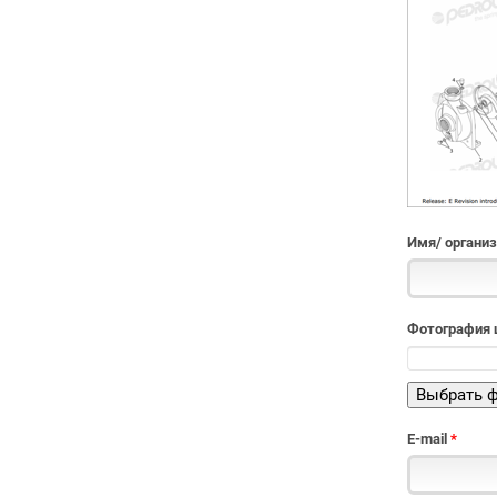
Имя/ органи
Фотография ш
E-mail
*