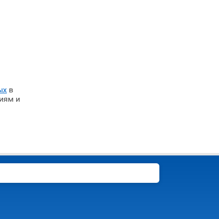
ых
в
иям и