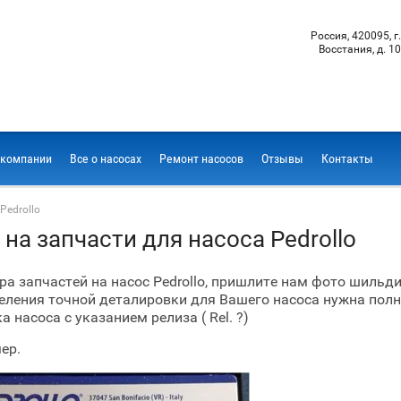
Россия, 420095, г.
Восстания, д. 10
 компании
Все о насосах
Ремонт насосов
Отзывы
Контакты
Pedrollo
 на запчасти для насоса Pedrollo
ра запчастей на насос Pedrollo, пришлите нам фото шильди
еления точной деталировки для Вашего насоса нужна пол
 насоса с указанием релиза ( Rel. ?)
ер.