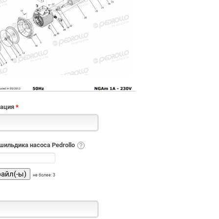
зация
*
ильдика насоса Pedrollo
не более: 3